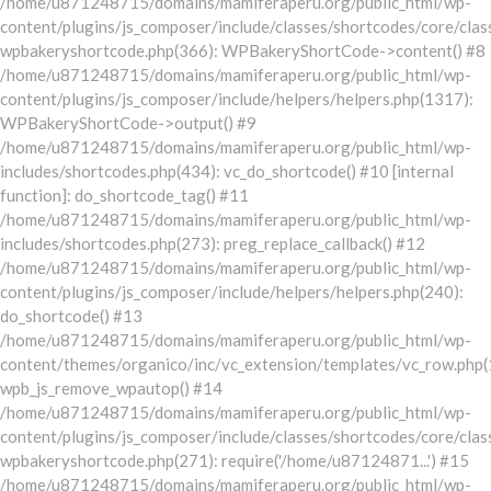
/home/u871248715/domains/mamiferaperu.org/public_html/wp-
content/plugins/js_composer/include/classes/shortcodes/core/clas
wpbakeryshortcode.php(366): WPBakeryShortCode->content() #8
/home/u871248715/domains/mamiferaperu.org/public_html/wp-
content/plugins/js_composer/include/helpers/helpers.php(1317):
WPBakeryShortCode->output() #9
/home/u871248715/domains/mamiferaperu.org/public_html/wp-
includes/shortcodes.php(434): vc_do_shortcode() #10 [internal
function]: do_shortcode_tag() #11
/home/u871248715/domains/mamiferaperu.org/public_html/wp-
includes/shortcodes.php(273): preg_replace_callback() #12
/home/u871248715/domains/mamiferaperu.org/public_html/wp-
content/plugins/js_composer/include/helpers/helpers.php(240):
do_shortcode() #13
/home/u871248715/domains/mamiferaperu.org/public_html/wp-
content/themes/organico/inc/vc_extension/templates/vc_row.php(
wpb_js_remove_wpautop() #14
/home/u871248715/domains/mamiferaperu.org/public_html/wp-
content/plugins/js_composer/include/classes/shortcodes/core/clas
wpbakeryshortcode.php(271): require('/home/u87124871...') #15
/home/u871248715/domains/mamiferaperu.org/public_html/wp-