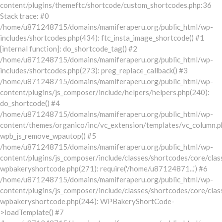
content/plugins/themeftc/shortcode/custom_shortcodes.php:36
Stack trace: #0
/home/u871248715/domains/mamiferaperu.org/public_html/wp-
includes/shortcodes.php(434): ftc_insta_image_shortcode() #1
[internal function]: do_shortcode_tag() #2
/home/u871248715/domains/mamiferaperu.org/public_html/wp-
includes/shortcodes.php(273): preg_replace_callback() #3
/home/u871248715/domains/mamiferaperu.org/public_html/wp-
content/plugins/js_composer/include/helpers/helpers.php(240):
do_shortcode() #4
/home/u871248715/domains/mamiferaperu.org/public_html/wp-
content/themes/organico/inc/vc_extension/templates/vc_column.p
wpb_js_remove_wpautop() #5
/home/u871248715/domains/mamiferaperu.org/public_html/wp-
content/plugins/js_composer/include/classes/shortcodes/core/clas
wpbakeryshortcode.php(271): require('/home/u87124871...') #6
/home/u871248715/domains/mamiferaperu.org/public_html/wp-
content/plugins/js_composer/include/classes/shortcodes/core/clas
wpbakeryshortcode.php(244): WPBakeryShortCode-
>loadTemplate() #7