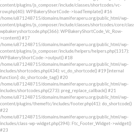
content/plugins/js_composer/include/classes/shortcodes/vc-
row.php(40): WPBakeryShortCode->loadTemplate() #16
/home/u871248715/domains/mamiferaperu.org/public_html/wp-
content/plugins/js_composer/include/classes/shortcodes/core/clas
wpbakeryshortcode.php(366): WPBakeryShortCode_Vc_Row-
>content() #17
/home/u871248715/domains/mamiferaperu.org/public_html/wp-
content/plugins/js_composer/include/helpers/helpers.php(1317):
WPBakeryShortCode->output() #18
/home/u871248715/domains/mamiferaperu.org/public_html/wp-
includes/shortcodes.php(434): vc_do_shortcode() #19 [internal
function]: do_shortcode_tag() #20
/home/u871248715/domains/mamiferaperu.org/public_html/wp-
includes/shortcodes.php(273): preg_replace_callback() #21
/home/u871248715/domains/mamiferaperu.org/public_html/wp-
content/plugins/themeftc/includes/footer.php(41): do_shortcode()
#22
/home/u871248715/domains/mamiferaperu.org/public_html/wp-
includes/class-wp-widget.php(394): Ftc_Footer_Widget->widget()
#23