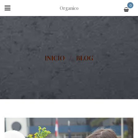
0
Organico
INICIO
/
BLOG