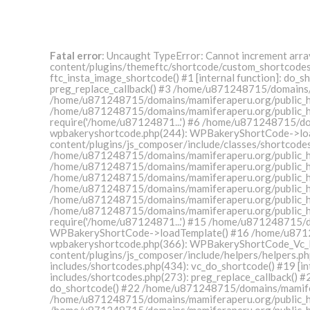
Fatal error
: Uncaught TypeError: Cannot increment ar
content/plugins/themeftc/shortcode/custom_shortcodes
ftc_insta_image_shortcode() #1 [internal function]: d
preg_replace_callback() #3 /home/u871248715/domains/m
/home/u871248715/domains/mamiferaperu.org/public_ht
/home/u871248715/domains/mamiferaperu.org/public_ht
require('/home/u87124871...') #6 /home/u871248715/do
wpbakeryshortcode.php(244): WPBakeryShortCode->loa
content/plugins/js_composer/include/classes/shortcod
/home/u871248715/domains/mamiferaperu.org/public_ht
/home/u871248715/domains/mamiferaperu.org/public_html
/home/u871248715/domains/mamiferaperu.org/public_htm
/home/u871248715/domains/mamiferaperu.org/public_htm
/home/u871248715/domains/mamiferaperu.org/public_ht
/home/u871248715/domains/mamiferaperu.org/public_ht
require('/home/u87124871...') #15 /home/u871248715/d
WPBakeryShortCode->loadTemplate() #16 /home/u871248
wpbakeryshortcode.php(366): WPBakeryShortCode_Vc_
content/plugins/js_composer/include/helpers/helpers
includes/shortcodes.php(434): vc_do_shortcode() #19 [
includes/shortcodes.php(273): preg_replace_callback()
do_shortcode() #22 /home/u871248715/domains/mamifer
/home/u871248715/domains/mamiferaperu.org/public_ht
/home/u871248715/domains/mamiferaperu.org/public_ht