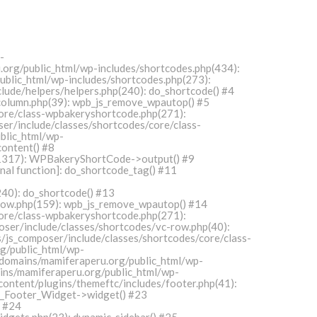
-
org/public_html/wp-includes/shortcodes.php(434):
ublic_html/wp-includes/shortcodes.php(273):
ude/helpers/helpers.php(240): do_shortcode() #4
olumn.php(39): wpb_js_remove_wpautop() #5
ore/class-wpbakeryshortcode.php(271):
r/include/classes/shortcodes/core/class-
blic_html/wp-
ontent() #8
(1317): WPBakeryShortCode->output() #9
al function]: do_shortcode_tag() #11
40): do_shortcode() #13
ow.php(159): wpb_js_remove_wpautop() #14
ore/class-wpbakeryshortcode.php(271):
ser/include/classes/shortcodes/vc-row.php(40):
s_composer/include/classes/shortcodes/core/class-
/public_html/wp-
domains/mamiferaperu.org/public_html/wp-
ins/mamiferaperu.org/public_html/wp-
ontent/plugins/themeftc/includes/footer.php(41):
c_Footer_Widget->widget() #23
) #24
gets.php(23): dynamic_sidebar() #25