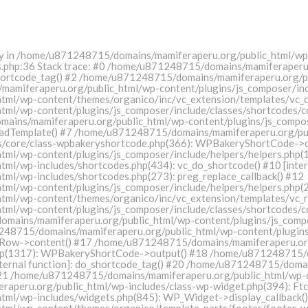
ray in /home/u871248715/domains/mamiferaperu.org/public_html/wp
.php:36 Stack trace: #0 /home/u871248715/domains/mamiferaperu.
o_shortcode_tag() #2 /home/u871248715/domains/mamiferaperu.org/p
amiferaperu.org/public_html/wp-content/plugins/js_composer/incl
ml/wp-content/themes/organico/inc/vc_extension/templates/vc_c
ml/wp-content/plugins/js_composer/include/classes/shortcodes/c
mains/mamiferaperu.org/public_html/wp-content/plugins/js_compose
dTemplate() #7 /home/u871248715/domains/mamiferaperu.org/pu
es/core/class-wpbakeryshortcode.php(366): WPBakeryShortCode->c
ml/wp-content/plugins/js_composer/include/helpers/helpers.php
/wp-includes/shortcodes.php(434): vc_do_shortcode() #10 [intern
l/wp-includes/shortcodes.php(273): preg_replace_callback() #12
l/wp-content/plugins/js_composer/include/helpers/helpers.php(2
ml/wp-content/themes/organico/inc/vc_extension/templates/vc_r
ml/wp-content/plugins/js_composer/include/classes/shortcodes/c
omains/mamiferaperu.org/public_html/wp-content/plugins/js_compo
715/domains/mamiferaperu.org/public_html/wp-content/plugins/j
Row->content() #17 /home/u871248715/domains/mamiferaperu.org
.php(1317): WPBakeryShortCode->output() #18 /home/u871248715/
internal function]: do_shortcode_tag() #20 /home/u871248715/doma
 #21 /home/u871248715/domains/mamiferaperu.org/public_html/wp-c
aperu.org/public_html/wp-includes/class-wp-widget.php(394): Ft
ml/wp-includes/widgets.php(845): WP_Widget->display_callback(
ml/wp-content/themes/organico/template-parts/footer/footer-wid