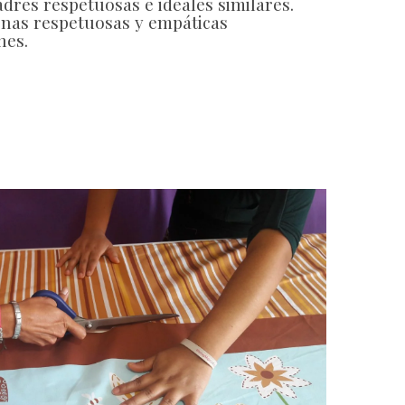
res respetuosas e ideales similares.
onas respetuosas y empáticas
nes.