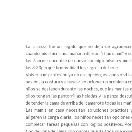
La crianza fue un regalo que no dejo de agradecer
cuando mis chicos una mañana dijeron “chau mami” y se
las 7am me encontré de nuevo conmigo misma y much
las 3:30pm que la movilidad los regresa del cole.
Volver a mi profesión ya no era opción, así que volví la
pasión, la costura y a buscar solucionar un problema c
hijos se destapen durante las noches, que las mantas e
ellos tengan las pantorrillas heladas y la panza descu
de tender la cama de arriba del camarote todas las mañ
Las mamis en casa necesitan soluciones prácticas 
aligeren la carga diaria, los niños necesitan opciones
completar tareas pequeñas con logros positivos. Por
tipo de ropa de cama con cierres que da toda una expe