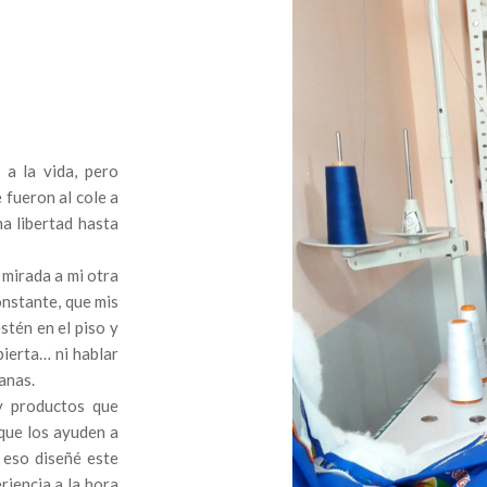
 a la vida, pero
 fueron al cole a
a libertad hasta
 mirada a mi otra
onstante, que mis
stén en el piso y
bierta… ni hablar
anas.
y productos que
 que los ayuden a
 eso diseñé este
riencia a la hora