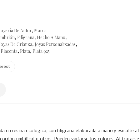
Joyería De Autor
,
Marca
mbrión
,
Filigrana
,
Hecho A Mano
,
Joyas De Crianza
,
Joyas Personalizadas
,
,
Placenta
,
Plata
,
Plata 925
erest
 en resina ecológica, con filigrana elaborada a mano y esmalte al fu
ordón umbilical u otros. Pueden variarse los colores. Al tratars