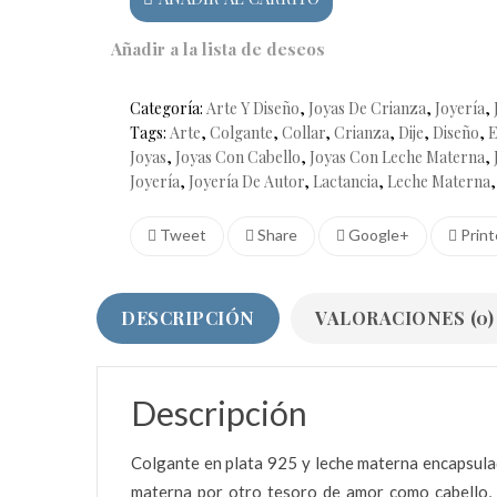
con
leche
Añadir a la lista de deseos
materna
cantidad
Categoría:
Arte Y Diseño
,
Joyas De Crianza
,
Joyería
,
Tags:
Arte
,
Colgante
,
Collar
,
Crianza
,
Dije
,
Diseño
,
E
Joyas
,
Joyas Con Cabello
,
Joyas Con Leche Materna
,
Joyería
,
Joyería De Autor
,
Lactancia
,
Leche Materna
Tweet
Share
Google+
Print
DESCRIPCIÓN
VALORACIONES (0)
Descripción
Colgante en plata 925 y leche materna encapsulada
materna por otro tesoro de amor como cabello, c