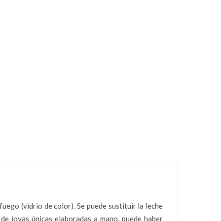
ego (vidrio de color). Se puede sustituir la leche
e de joyas únicas elaboradas a mano, puede haber