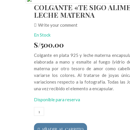
COLGANTE «TE SIGO ALIM
LECHE MATERNA
Write your comment
En Stock
S/
500.00
Colgante en plata 925 y leche materna encapsulad
elaborada a mano y esmalte al fuego (vidrio de
materna por otro tesoro de amor como cabello
variarse los colores. Al tratarse de joyas ún
variaciones respecto a la fotografía. Todas las 
una vez recibido el elemento a encapsular.
Disponible para reserva
Colgante
"Te
sigo
alimentando"
AÑADIR AL CARRITO