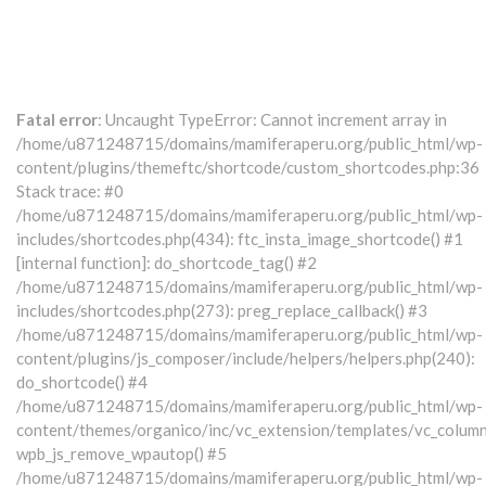
Fatal error
: Uncaught TypeError: Cannot increment array in
/home/u871248715/domains/mamiferaperu.org/public_html/wp-
content/plugins/themeftc/shortcode/custom_shortcodes.php:36
Stack trace: #0
/home/u871248715/domains/mamiferaperu.org/public_html/wp-
includes/shortcodes.php(434): ftc_insta_image_shortcode() #1
[internal function]: do_shortcode_tag() #2
/home/u871248715/domains/mamiferaperu.org/public_html/wp-
includes/shortcodes.php(273): preg_replace_callback() #3
/home/u871248715/domains/mamiferaperu.org/public_html/wp-
content/plugins/js_composer/include/helpers/helpers.php(240):
do_shortcode() #4
/home/u871248715/domains/mamiferaperu.org/public_html/wp-
content/themes/organico/inc/vc_extension/templates/vc_column
wpb_js_remove_wpautop() #5
/home/u871248715/domains/mamiferaperu.org/public_html/wp-