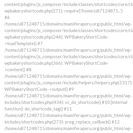
content/plugins/js_composer/include/classes/shortcodes/core/cl
wpbakeryshortcode.php(271): require('/home/u87124871...')
#6
/home/u871248715/domains/mamiferaperu.org/public_html/wp-
content/plugins/js_composer/include/classes/shortcodes/core/cl
wpbakeryshortcode.php(244): WPBakeryShortCode-
>loadTemplate() #7
/home/u871248715/domains/mamiferaperu.org/public_html/wp-
content/plugins/js_composer/include/classes/shortcodes/core/cl
wpbakeryshortcode.php(366): WPBakeryShortCode-
>content() #8
/home/u871248715/domains/mamiferaperu.org/public_html/wp-
content/plugins/js_composer/include/helpers/helpers.php(1317):
WPBakeryShortCode->output() #9
/home/u871248715/domains/mamiferaperu.org/public_html/wp-
includes/shortcodes.php(434): vc_do_shortcode() #10 [internal
function]: do_shortcode_tag() #11
/home/u871248715/domains/mamiferaperu.org/public_html/wp-
includes/shortcodes.php(273): preg_replace_callback() #12
/home/u871248715/domains/mamiferaperu.org/public_html/wp-