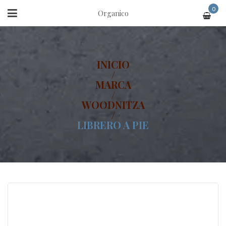
0
Organico
INICIO
/
MARCA
/
WOODNITZA
/
LIBRERO A PIE