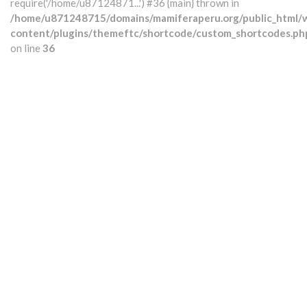
require('/home/u87124871...') #36 {main} thrown in
/home/u871248715/domains/mamiferaperu.org/public_html/
content/plugins/themeftc/shortcode/custom_shortcodes.ph
on line
36