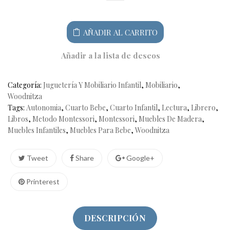
a
pie
cantidad
AÑADIR AL CARRITO
Añadir a la lista de deseos
Categoría:
Juguetería Y Mobiliario Infantil
,
Mobiliario
,
Woodnitza
Tags:
Autonomia
,
Cuarto Bebe
,
Cuarto Infantil
,
Lectura
,
Librero
,
Libros
,
Metodo Montessori
,
Montessori
,
Muebles De Madera
,
Muebles Infantiles
,
Muebles Para Bebe
,
Woodnitza
Tweet
Share
Google+
Printerest
DESCRIPCIÓN