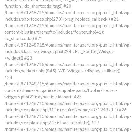
function]: do_shortcode_tag() #20
/home/u871248715/domains/mamiferaperu.org/public_html/wp-
includes/shortcodes.php(273): preg_replace_callback() #21
/home/u871248715/domains/mamiferaperu.org/public_html/wp-
content/plugins/themeftc/includes/footer.php(41):
do_shortcode() #22
/home/u871248715/domains/mamiferaperu.org/public_html/wp-
includes/class-wp-widget.php(394): Ftc_Footer_Widget-
>widget() #23
/home/u871248715/domains/mamiferaperu.org/public_html/wp-
includes/widgets.php(845): WP_Widget->display_callback()
#24
/home/u871248715/domains/mamiferaperu.org/public_html/wp-
content/themes/organico/template-parts/footer/footer-
widgets.php(23): dynamic_sidebar() #25
/home/u871248715/domains/mamiferaperu.org/public_html/wp-
includes/template.php(812): require('/home/u87124871...') #26
/home/u871248715/domains/mamiferaperu.org/public_html/wp-
includes/template.php(745): load_template() #27
/home/u871248715/domains/mamiferaperu.org/public_html/wp-