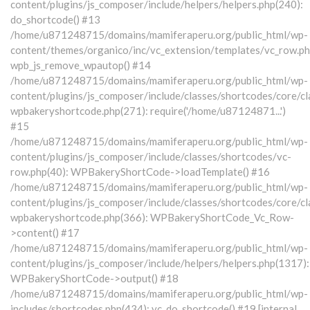
content/plugins/js_composer/include/helpers/helpers.php(240):
do_shortcode() #13
/home/u871248715/domains/mamiferaperu.org/public_html/wp-
content/themes/organico/inc/vc_extension/templates/vc_row.ph
wpb_js_remove_wpautop() #14
/home/u871248715/domains/mamiferaperu.org/public_html/wp-
content/plugins/js_composer/include/classes/shortcodes/core/cl
wpbakeryshortcode.php(271): require('/home/u87124871...')
#15
/home/u871248715/domains/mamiferaperu.org/public_html/wp-
content/plugins/js_composer/include/classes/shortcodes/vc-
row.php(40): WPBakeryShortCode->loadTemplate() #16
/home/u871248715/domains/mamiferaperu.org/public_html/wp-
content/plugins/js_composer/include/classes/shortcodes/core/cl
wpbakeryshortcode.php(366): WPBakeryShortCode_Vc_Row-
>content() #17
/home/u871248715/domains/mamiferaperu.org/public_html/wp-
content/plugins/js_composer/include/helpers/helpers.php(1317):
WPBakeryShortCode->output() #18
/home/u871248715/domains/mamiferaperu.org/public_html/wp-
includes/shortcodes.php(434): vc_do_shortcode() #19 [internal