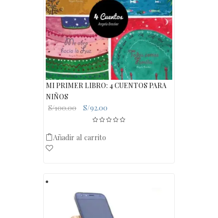
MI PRIMER LIBRO: 4 CUENTOS PARA
NIÑOS
El
El
S/
92.00
S/
100.00
precio
precio
original
actual
Añadir al carrito
era:
es:
S/100.00.
S/92.00.